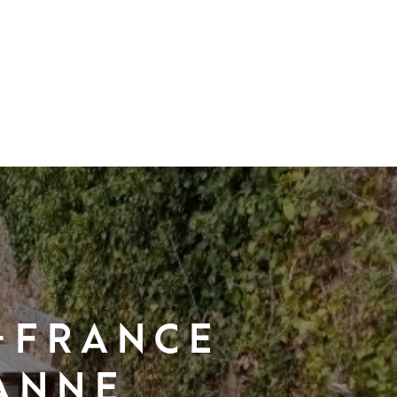
e-France
eanne