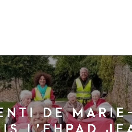
enti de Mari
is l’Ehpad J