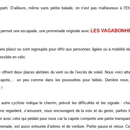
 parti. D’ailleurs, même sans petite balade, on n’est pas malheureux à l’
LES VAGABONH
ui permet une escapade,
une promenade originale avec
e plaisir se sont regroupés pour offrir aux personnes âgées ou à mobilité réd
ssible en vélo.
s offrent deux places abritées du vent ou de l’excès de soleil. Nous voici att
e capote,… un peu comme dans les poussettes pour bébés. Derrière nou
 !
 autre cycliste indique le chemin, prévoit les difficultés et les signale : c
ens regardent, s’amusent, nous encouragent de la voix et du geste, parfois l
r avec celui qui pédale pour nous car la capote comporte une partie transpar
menade, est aussi entourée d’arbres et de verdure. Petite pause et retour. Ce