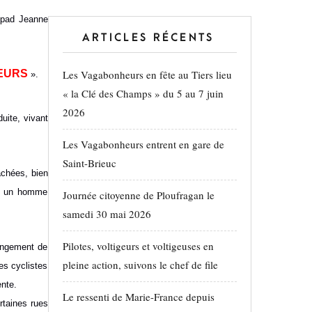
Ehpad Jeanne
ARTICLES RÉCENTS
EURS
Les Vagabonheurs en fête au Tiers lieu
».
« la Clé des Champs » du 5 au 7 juin
2026
uite, vivant
Les Vagabonheurs entrent en gare de
Saint-Brieuc
achées, bien
s, un homme
Journée citoyenne de Ploufragan le
samedi 30 mai 2026
Pilotes, voltigeurs et voltigeuses en
hangement de
pleine action, suivons le chef de file
es cyclistes
ente.
Le ressenti de Marie-France depuis
rtaines rues