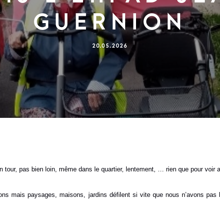
Guernion
20.05.2026
 un tour, pas bien loin, même dans le quartier, lentement, … rien que pour voir 
virons mais paysages, maisons, jardins défilent si vite que nous n’avons pas