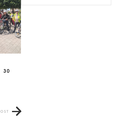
e
i 30
POST