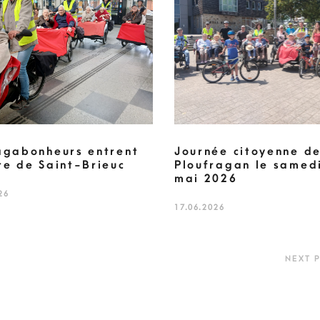
agabonheurs entrent
Journée citoyenne d
re de Saint-Brieuc
Ploufragan le samed
mai 2026
26
17.06.2026
NEXT 